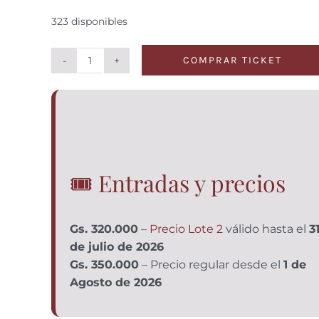
323 disponibles
COMPRAR TICKET
Entrada
Viva
el
Vino!
Edición
V
cantidad
🎟️ Entradas y precios
Gs. 320.000
–
Precio Lote 2
válido hasta el
3
de julio de 2026
Gs. 350.000
– Precio regular desde el
1 de
Agosto de 2026