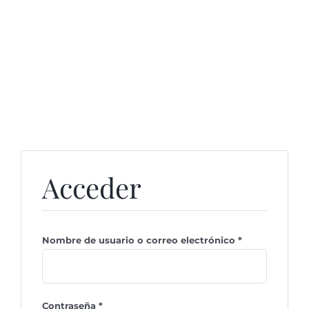
Saltar
al
Toggl
contenido
Navig
Inicio
Entrada Viva el Vino! Edición V
Acceder
Galería
Contáctos
Obligatorio
Nombre de usuario o correo electrónico
*
Obligatorio
Contraseña
*